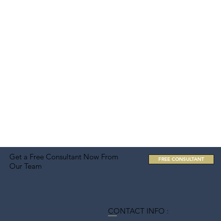
Get a Free Consultant Now From
FREE CONSULTANT
Our Team
CONTACT INFO :