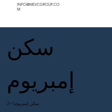
INFO@MEVCGROUP.CO
M
سكن
إمبريوم
2+1سكن إمبريوم