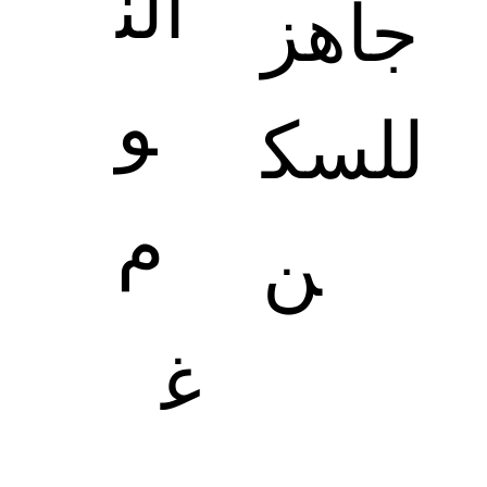
الن
جاهز
و
للسك
م
ن
غ