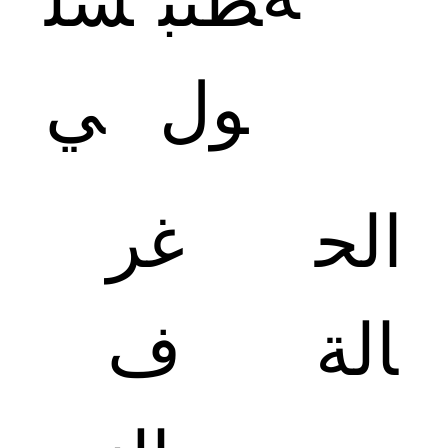
طنب
شل
ول
ي
الح
غر
الة
ف