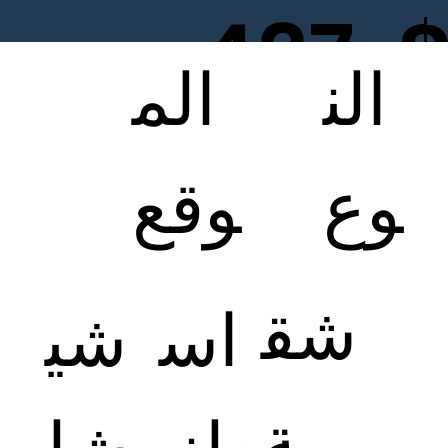
437
الن
الم
400
وع
وقع
شق
اس
شي
ة